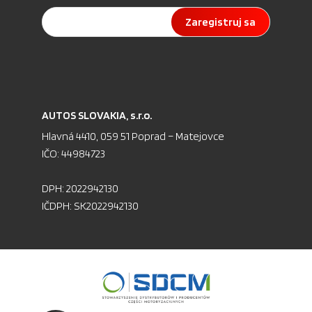
Zaregistruj sa
AU­TOS SLO­VA­KIA, s.r.o.
Hlav­ná 4410, 059 51 Pop­rad – Ma­te­jov­ce
IČO: 44984723
DPH: 2022942130
IČDPH: SK2022942130