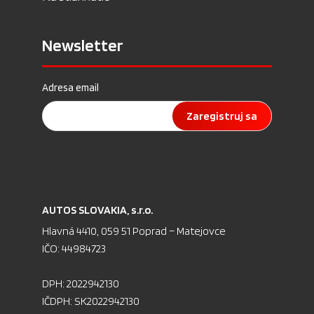
Newsletter
Adresa email
Zaregistruj sa
AU­TOS SLO­VA­KIA, s.r.o.
Hlav­ná 4410, 059 51 Pop­rad – Ma­te­jov­ce
IČO: 44984723
DPH: 2022942130
IČDPH: SK2022942130