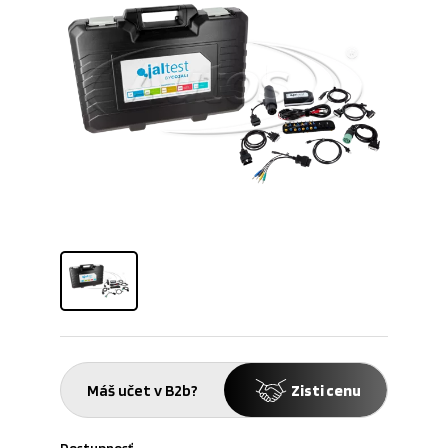
Máš učet v B2b?
Zisti cenu