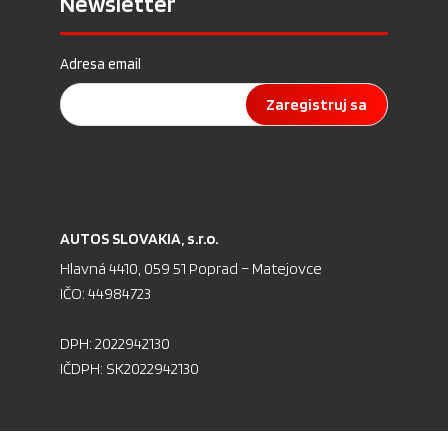
Newsletter
Adresa email
Zaregistruj sa
AU­TOS SLO­VA­KIA, s.r.o.
Hlav­ná 4410, 059 51 Pop­rad – Ma­te­jov­ce
IČO: 44984723
DPH: 2022942130
IČDPH: SK2022942130