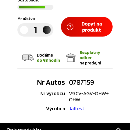
Dostupnosť
Množstvo
Dopyt na
produkt
Bezplatný
Dodáme
odber
do 48 hodín
na predajni
Nr Autos
0787159
Nr výrobcu
V9 CV-AGV-OHW+
OHW
Výrobca
Jaltest
Opis produktu