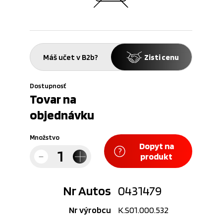
Máš učet v B2b?
Zisti cenu
Dostupnosť
Tovar na
objednávku
Množstvo
Dopyt na
produkt
Nr Autos
0431479
Nr výrobcu
K.S01.000.532