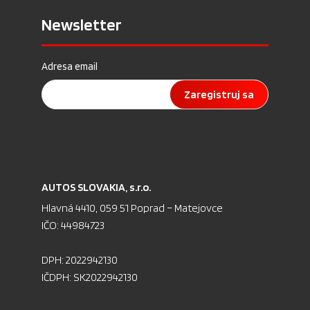
Newsletter
Adresa email
Zaregistruj sa
AU­TOS SLO­VA­KIA, s.r.o.
Hlav­ná 4410, 059 51 Pop­rad – Ma­te­jov­ce
IČO: 44984723
DPH: 2022942130
IČDPH: SK2022942130