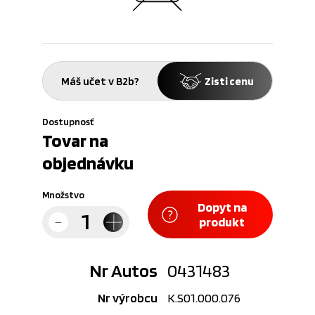
Máš učet v B2b?
Zisti cenu
Dostupnosť
Tovar na
objednávku
Množstvo
Dopyt na
produkt
Nr Autos
0431483
Nr výrobcu
K.S01.000.076