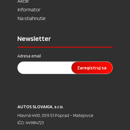
Akcie
Informator
Na stiahnutie
Newsletter
Adresa email
Zaregistruj sa
AU­TOS SLO­VA­KIA, s.r.o.
Hlav­ná 4410, 059 51 Pop­rad – Ma­te­jov­ce
IČO: 44984723