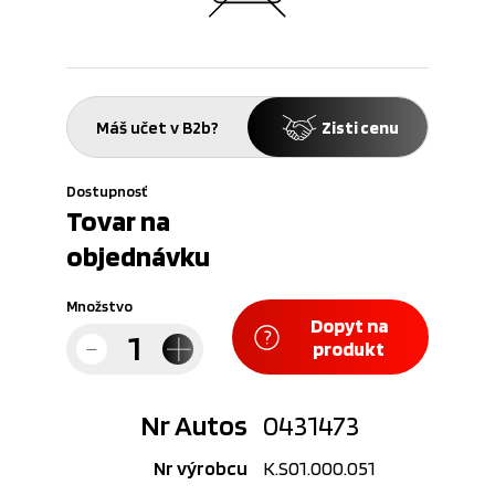
Máš učet v B2b?
Zisti cenu
Dostupnosť
Tovar na
objednávku
Množstvo
Dopyt na
produkt
Nr Autos
0431473
Nr výrobcu
K.S01.000.051