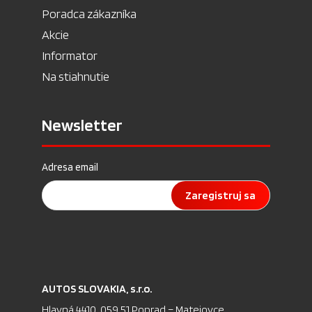
Poradca zákazníka
Akcie
Informator
Na stiahnutie
Newsletter
Adresa email
Zaregistruj sa
AU­TOS SLO­VA­KIA, s.r.o.
Hlav­ná 4410, 059 51 Pop­rad – Ma­te­jov­ce