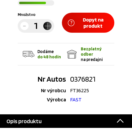
Množstvo
Dopyt na
produkt
Bezplatný
Dodáme
odber
do 48 hodín
na predajni
Nr Autos
0376821
Nr výrobcu
FT36225
Výrobca
FAST
Opis produktu