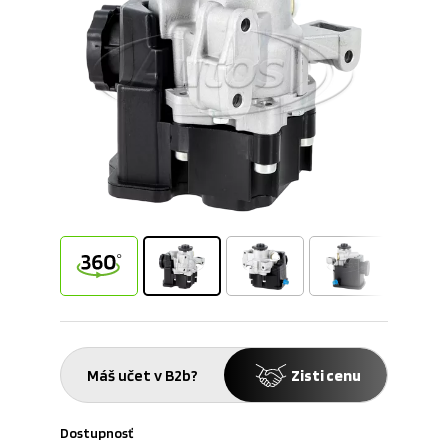
Máš učet v B2b?
Zisti cenu
Dostupnosť