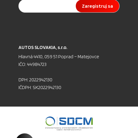
Zaregistruj sa
AU­TOS SLO­VA­KIA, s.r.o.
Hlav­ná 4410, 059 51 Pop­rad – Ma­te­jov­ce
IČO: 44984723
DPH: 2022942130
IČDPH: SK2022942130