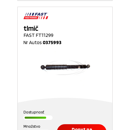
tlmič
FAST FT11299
Nr Autos
0375993
Dostupnosť
Množstvo
Dopyt na