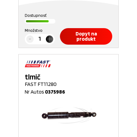
Dostupnosť
Množstvo
Dopyt na
produkt
tlmič
FAST FT11280
Nr Autos
0375986