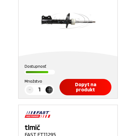
Dostupnosť
Množstvo
Dopyt na
produkt
tlmič
FAST FT11295