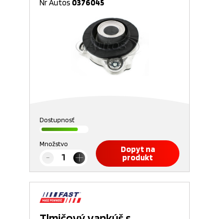
Nr Autos
0376045
Dostupnosť
Množstvo
Dopyt na
produkt
Tlmičový vankúš s