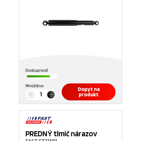
Dostupnosť
Množstvo
Dopyt na
produkt
PREDNÝ tlmič nárazov
FAST FT11581