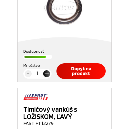
Dostupnosť
Množstvo
Dopyt na
produkt
Tlmičový vankúš s
LOŽISKOM, ĽAVÝ
FAST FT12279